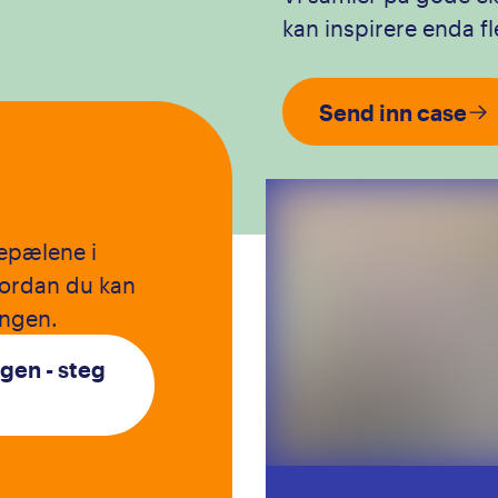
kan inspirere enda fl
Send inn case
lepælene i
vordan du kan
ingen.
gen - steg