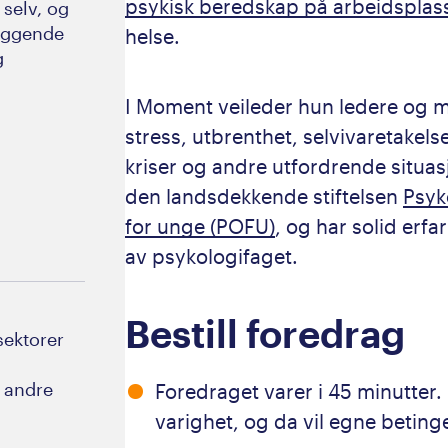
psykisk beredskap på arbeidsplas
 selv, og
byggende
helse.
g
I Moment veileder hun ledere og 
stress, utbrenthet, selvivaretakel
kriser og andre utfordrende situas
den landsdekkende stiftelsen
Psyk
for unge (POFU)
, og har solid erf
av psykologifaget.
Bestill foredrag
sektorer
g andre
Foredraget varer i 45 minutter. 
varighet, og da vil egne betinge