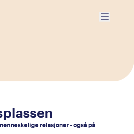
dsplassen
le menneskelige relasjoner - også på