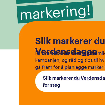
g!
Slik markerer du
Verdensdagen
Få oversikt over de viktigste mi
kampanjen, og råd og tips til h
gå fram for å planlegge marker
Slik markerer du Verdensda
for steg