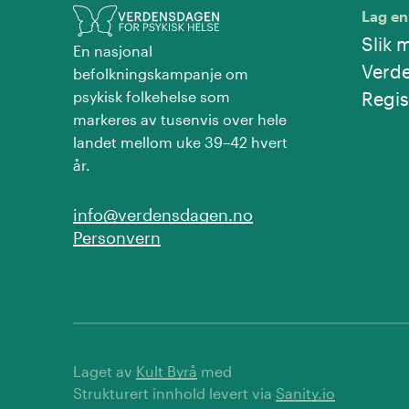
Lag en
Slik 
En nasjonal
Verd
befolkningskampanje om
psykisk folkehelse som
Regis
markeres av tusenvis over hele
landet mellom uke 39–42 hvert
år.
info@verdensdagen.no
Personvern
Laget av
Kult Byrå
med
Strukturert innhold levert via
Sanity.io