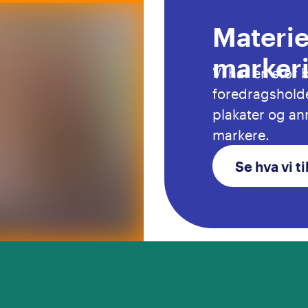
Materiel
marker
Vi har en stor 
foredragshold
plakater og ann
markere.
Se hva vi ti