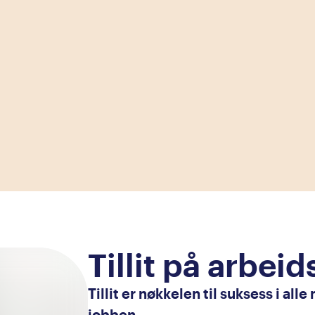
Tillit på arbei
Tillit er nøkkelen til suksess i al
jobben.