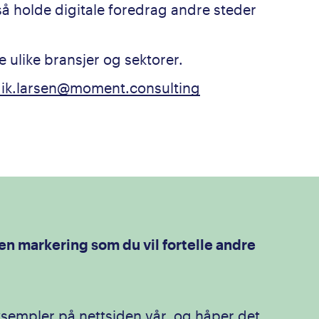
så holde digitale foredrag andre steder
e ulike bransjer og sektorer.
ik.larsen@moment.consulting
en markering som du vil fortelle andre
sempler på nettsiden vår, og håper det