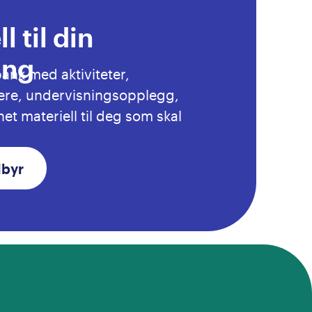
l til din
ing
bank med aktiviteter,
ere, undervisningsopplegg,
et materiell til deg som skal
lbyr