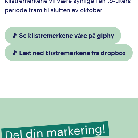
Klistremerkene vil være synlige i en to-ukers
periode fram til slutten av oktober.
🎵 Se klistremerkene våre på giphy
🎵 Last ned klistremerkene fra dropbox
Del din markering!