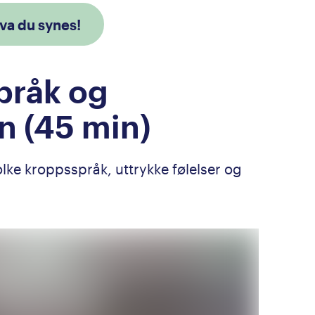
va du synes!
pråk og
 (45 min)
olke kroppsspråk, uttrykke følelser og