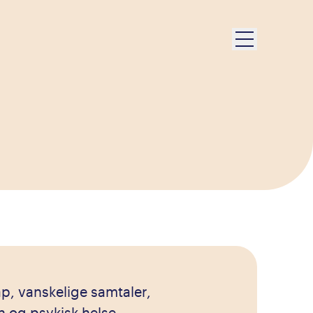
p, vanskelige samtaler,
 og psykisk helse