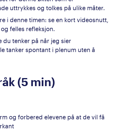
e uttrykkes og tolkes på ulike måter.
øre i denne timen: se en kort videosnutt,
g felles refleksjon.
e du tenker på når jeg sier
le tanker spontant i plenum uten å
råk (5 min)
erm og forbered elevene på at de vil få
rkant