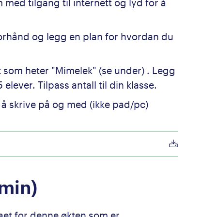
 med tilgang til internett og lyd for å
orhånd og legg en plan for hvordan du
t som heter "Mimelek" (se under) . Legg
elever. Tilpass antall til din klasse.
e å skrive på og med (ikke pad/pc)
 min)
et for denne økten som er