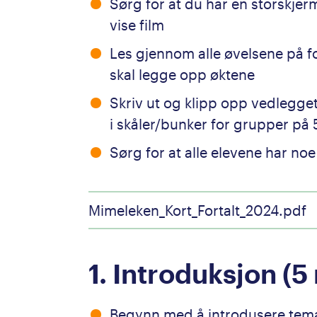
Sørg for at du har en storskjerm
vise film
Les gjennom alle øvelsene på f
skal legge opp øktene
Skriv ut og klipp opp vedlegge
i skåler/bunker for grupper på 5 
Sørg for at alle elevene har no
Mimeleken_Kort_Fortalt_2024.pdf
1. Introduksjon (5
Begynn med å introdusere tema