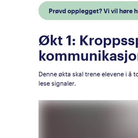
Prøvd opplegget? Vi vil høre h
Økt 1: Kroppss
kommunikasjon
Denne økta skal trene elevene i å t
lese signaler.