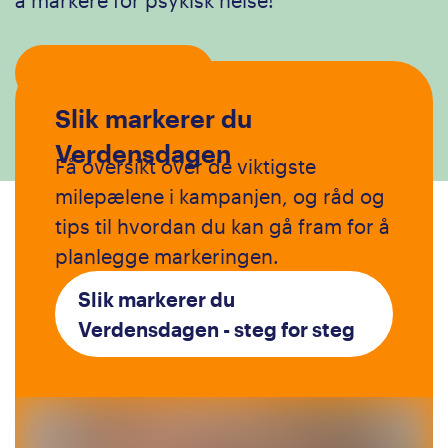
Send inn case
Slik markerer du
Verdensdagen
Få oversikt over de viktigste
milepælene i kampanjen, og råd og
tips til hvordan du kan gå fram for å
planlegge markeringen.
Slik markerer du
Verdensdagen - steg for steg