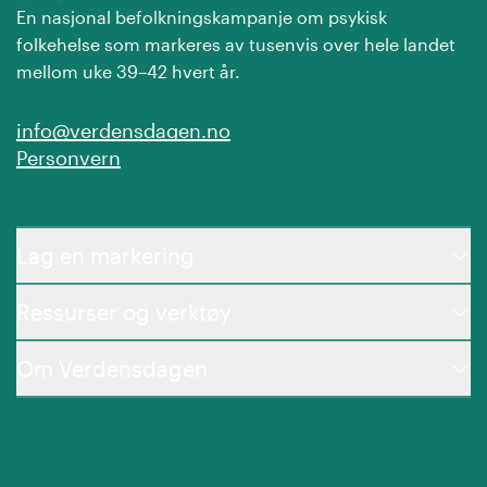
En nasjonal befolkningskampanje om psykisk
folkehelse som markeres av tusenvis over hele landet
mellom uke 39–42 hvert år.
info@verdensdagen.no
Personvern
Lag en markering
Ressurser og verktøy
Om Verdensdagen